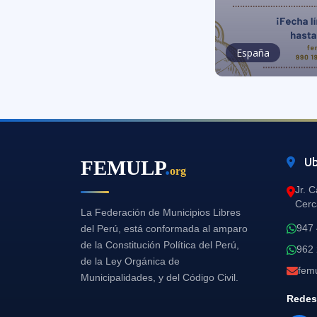
España
Ub
FEMULP
.
org
Jr. 
Cerc
La Federación de Municipios Libres
947
del Perú, está conformada al amparo
de la Constitución Política del Perú,
962
de la Ley Orgánica de
fem
Municipalidades, y del Código Civil.
Redes