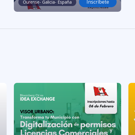
Inscríbete
Ourense- Galicia- España