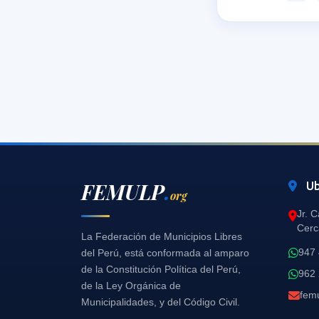
FEMULP
.
Ub
org
Jr. 
Cerc
La Federación de Municipios Libres
947
del Perú, está conformada al amparo
de la Constitución Política del Perú,
962
de la Ley Orgánica de
fem
Municipalidades, y del Código Civil.