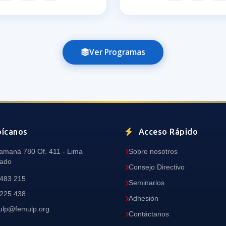
Ver Programas
ícanos
Acceso Rápido
Camaná 780 Of. 411 - Lima
Sobre nosotros
ado
Consejo Directivo
 483 215
Seminarios
 225 438
Adhesión
ulp@femulp.org
Contáctanos