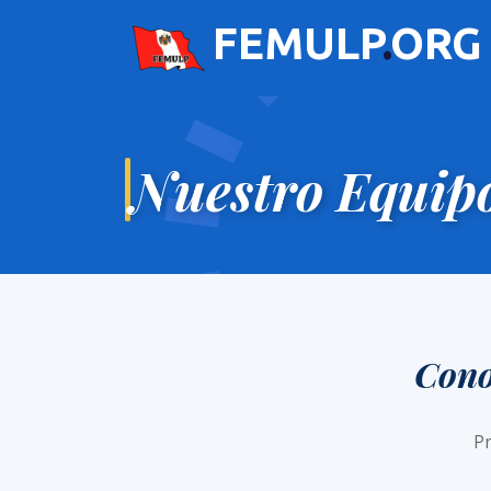
FEMULP
.
ORG
Nuestro Equip
Cono
Pr