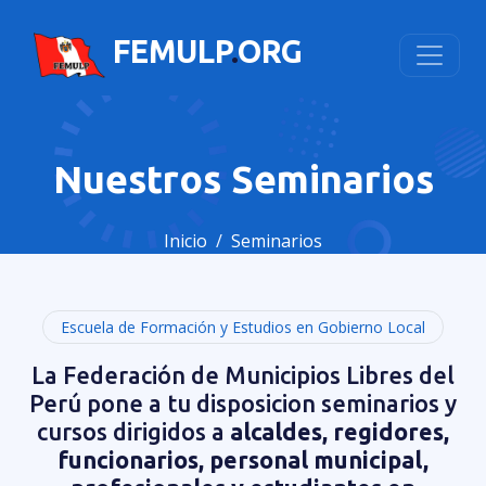
FEMULP
.
ORG
Nuestros Seminarios
Inicio
Seminarios
Escuela de Formación y Estudios en Gobierno Local
La Federación de Municipios Libres del
Perú pone a tu disposicion seminarios y
cursos dirigidos a
alcaldes, regidores,
funcionarios, personal municipal,