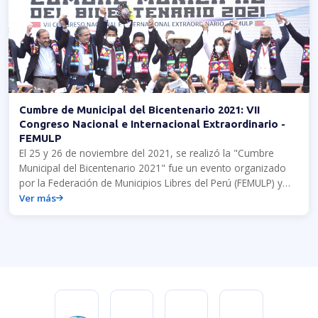
Cumbre de Municipal del Bicentenario 2021: VII
Congreso Nacional e Internacional Extraordinario -
FEMULP
El 25 y 26 de noviembre del 2021, se realizó la "Cumbre
Municipal del Bicentenario 2021" fue un evento organizado
por la Federación de Municipios Libres del Perú (FEMULP) y
FLACMA para establecer un diálogo entre el gobierno central
Ver más
y los municipios peruanos.