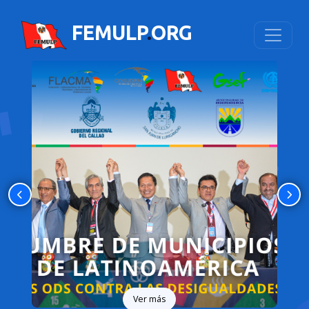
FEMULP
.
ORG
Ver más